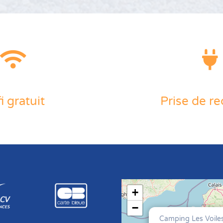
i gratuit
Prise de r
+
−
Camping Les Voile