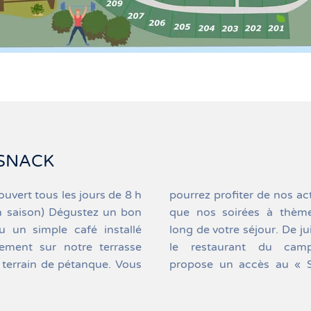
 SNACK
ouvert tous les jours de 8 h
fiter de nos activités ainsi
ause rapide le midi et tous
n saison) Dégustez un bon
oirées à thèmes tout au
es plats différents (pizzas,
u un simple café installé
re séjour. De juillet à août,
, moules, paninis…) à
lement sur notre terrasse
urant du camping vous
terrain de pétanque. Vous
n accès au « Snacking »