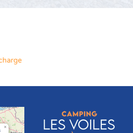
echarge
×
s