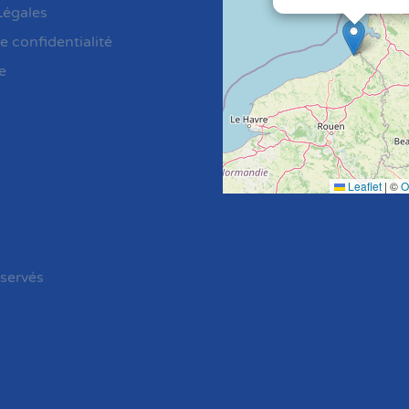
Légales
e confidentialité
e
Leaflet
|
©
O
éservés