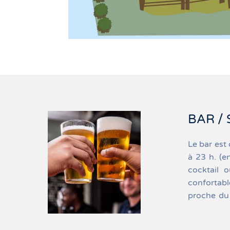
BAR /
Le bar est 
pourrez pro
pour une p
à 23 h. (e
que nos s
les soirs d
cocktail o
long de vot
galettes
confortab
le resta
proche du 
propose u